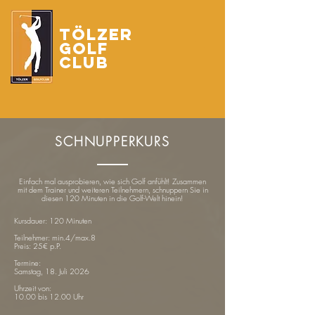
Tölzer
Golf
Club
SCHNUPPERKURS
Einfach mal ausprobieren, wie sich Golf anfühlt! Zusammen
mit dem Trainer und weiteren Teilnehmern, schnuppern Sie in
diesen 120 Minuten in die Golf-Welt hinein!
Kursdauer: 120 Minuten
Teilnehmer: min.4/max.8
Preis: 25€ p.P.
Termine:
Samstag, 18. Juli 2026
Uhrzeit von:
10.00 bis 12.00 Uhr