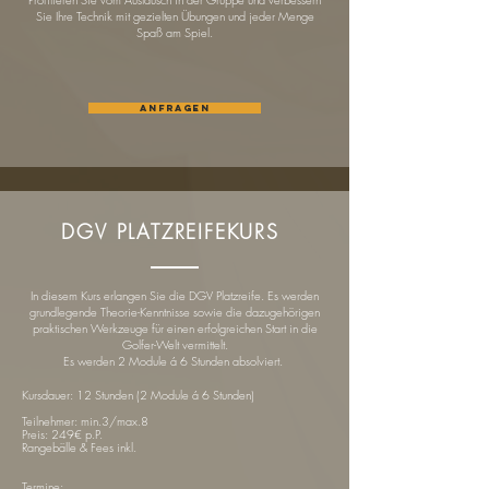
Sie Ihre Technik mit gezielten Übungen und jeder Menge
Spaß am Spiel.
Anfragen
DGV PLATZREIFEKURS
In diesem Kurs erlangen Sie die DGV Platzreife. Es werden
grundlegende Theorie-Kenntnisse sowie die dazugehörigen
praktischen Werkzeuge für einen erfolgreichen Start in die
Golfer-Welt vermittelt.
Es werden 2 Module á 6 Stunden absolviert.
Kursdauer: 12 Stunden (2 Module á 6 Stunden)
Teilnehmer: min.3/max.8
Preis: 249€ p.P.
Rangebälle & Fees inkl.
Termine: