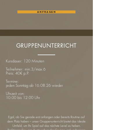
Anfragen
GRUPPENUNTERRICHT
Kursdauer: 120 Minuten
Teilnehmer: min.3/max.6
Preis: 40€ p.P.
Termine:
jeden Sonntag ab 16.08.26 wieder
Uhrzeit von:
10.00 bis 12.00 Uhr
Egal, ob Sie gerade erst anfangen oder bereits Routine auf
dem Platz haben – unser Gruppenunterricht bietet das ideale
Umfeld, um Ihr Spiel auf das nächste Level zu heben.
Profitieren Sie vom Austausch in der Gruppe und verbessern