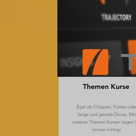
Themen Kurse
Egal ob Chippen, Putten ode
lange und gerade Drives. Mit
unseren Themen-Kursen liegen 
immer richtig!