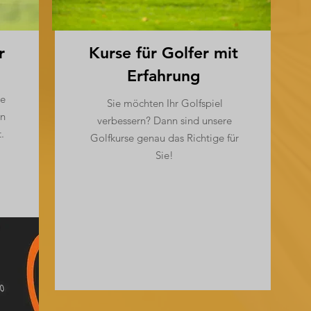
r
Kurse für Golfer mit
Erfahrung
ie
Sie möchten Ihr Golfspiel
rn
verbessern? Dann sind unsere
.
Golfkurse genau das Richtige für
Sie!