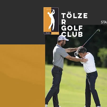
Tölze
r
STA
Golf
Club