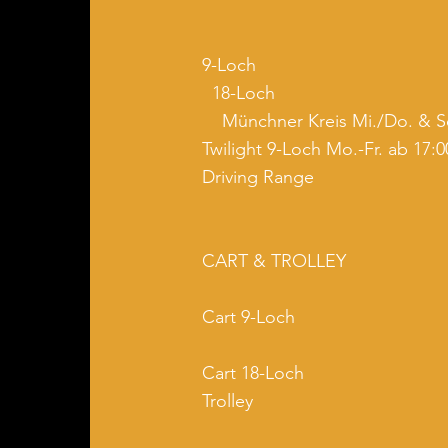
9-L
18-L
Münchner Kreis Mi./Do. & S
Twilight 9-Loch Mo.-Fr. ab 17:0
Driving Ra
CART & TROLLEY
Cart 9
Cart 18-Loch
Trol