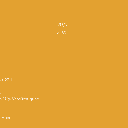
-20%
219€
is 27 J.:
.
ten 10% Vergünstigung
ierbar