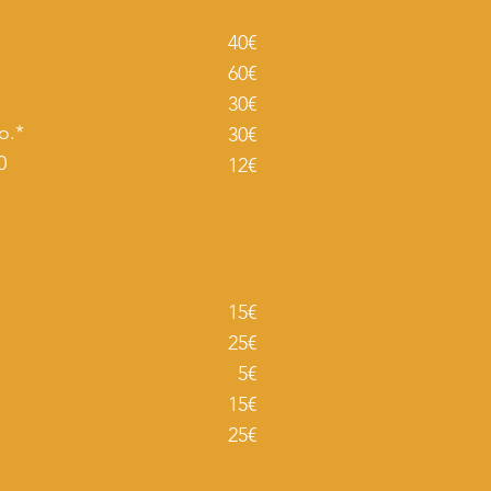
40€
och
60€
och
30€
o.*
30€
0
12€
nge
15€
25€
-Loch
5€
15€
25€
ley