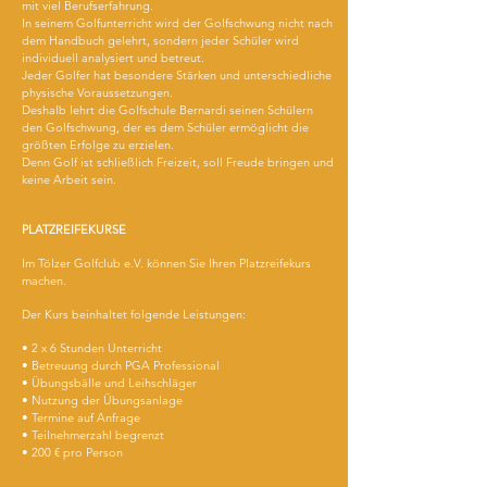
mit viel Berufserfahrung.
In seinem Golfunterricht wird der Golfschwung nicht nach
dem Handbuch gelehrt, sondern jeder Schüler wird
individuell analysiert und betreut.
Jeder Golfer hat besondere Stärken und unterschiedliche
physische Voraussetzungen.
Deshalb lehrt die Golfschule Bernardi seinen Schülern
den Golfschwung, der es dem Schüler ermöglicht die
größten Erfolge zu erzielen.
Denn Golf ist schließlich Freizeit, soll Freude bringen und
keine Arbeit sein.
PLATZREIFEKURSE
Im Tölzer
Golfclub e.V. können Sie Ihren Platzreifekurs
machen.
Der Kurs beinhaltet folgende Leistungen:
• 2 x 6 Stunden Unterricht
• Betreuung durch PGA Professional
• Übungsbälle und Leihschläger
• Nutzung der Übungsanlage
• Termine auf Anfrage
• Teilnehmerzahl begrenzt
• 200 € pro Person