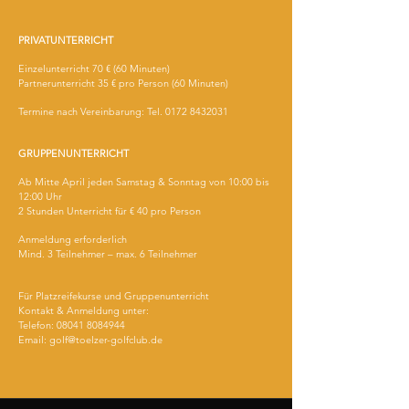
PRIVATUNTERRICHT
Einzelunterricht 70 € (60 Minuten)
Partnerunterricht 35 € pro Person (60 Minuten)
Termine nach Vereinbarung: Tel.
0172 8432031
GRUPPENUNTERRICHT
Ab Mitte April jeden Samstag & Sonntag von 10:00 bis
12:00 Uhr
2 Stunden Unterricht für € 40 pro Person
An
meldung erforderlich
Mind. 3 Teilnehmer – max. 6 Teilnehmer
Für Platzreifekurse und Gruppenunterricht
Kontakt & Anmeldung unter:
Telefon: 08041 8084944
Email: golf@toelzer-golfclub.de