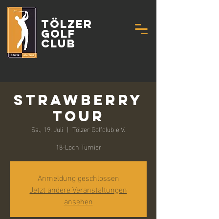
Tölzer
Golf
Club
Strawberry
Tour
Sa., 19. Juli
  |  
Tölzer Golfclub e.V.
18-Loch Turnier
Anmeldung geschlossen
Jetzt andere Veranstaltungen
ansehen