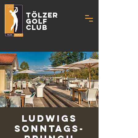
Tölzer
Golf
Club
Ludwigs
Sonntags-