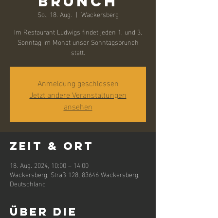
Brunch
So., 18. Aug.
  |  
Wackersberg
Im Restaurant Ludwigs findet jeden 1. und 3.
Sonntag im Monat unser Sonntagsbrunch
Anmeldung geschlossen
Jetzt andere Veranstaltungen
ansehen
Zeit & Ort
18. Aug. 2024, 10:00 – 14:00
Wackersberg, Straß 128, 83646 Wackersberg,
Deutschland
Über die