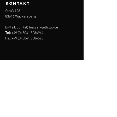
KONTAKT
Straß 128
83646 Wackersberg
E-Mail: golf (at) toelzer-golfclub.de
Tel:
+49 (0) 8041 8084944
Fax
+49 (0) 8041 8084528
tölzer
golf
club
Impressum
Datenschutz