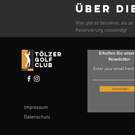
Über di
Was gibt es besseres, als an
Reservierung notwendig!
Erhalten Sie unse
tölzer
golf
Newsletter
club
Enter your email here
Anmelden
Impressum
Datenschutz