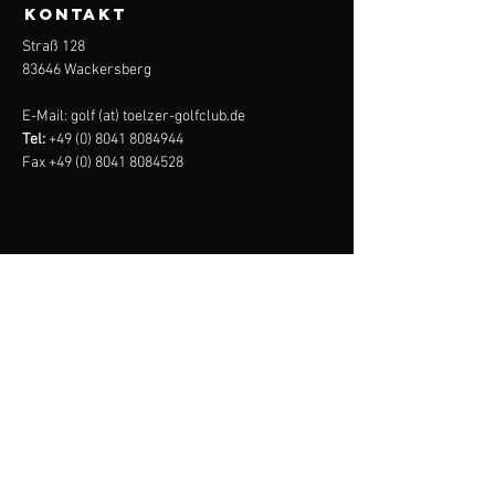
KONTAKT
Straß 128
83646 Wackersberg
E-Mail: golf (at) toelzer-golfclub.de
Tel:
+49 (0) 8041 8084944
Fax
+49 (0) 8041 8084528
tölzer
golf
club
Impressum
Datenschutz