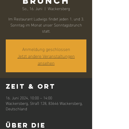
Brunch
So., 16. Juni
  |  
Wackersberg
Im Restaurant Ludwigs findet jeden 1. und 3.
Sonntag im Monat unser Sonntagsbrunch
Anmeldung geschlossen
Jetzt andere Veranstaltungen
ansehen
Zeit & Ort
16. Juni 2024, 10:00 – 14:00
Wackersberg, Straß 128, 83646 Wackersberg,
Deutschland
Über die