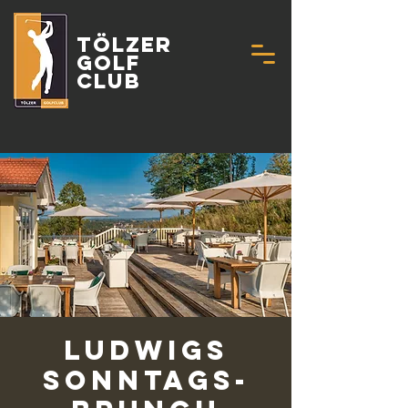
Tölzer
Golf
Club
Ludwigs
Sonntags-