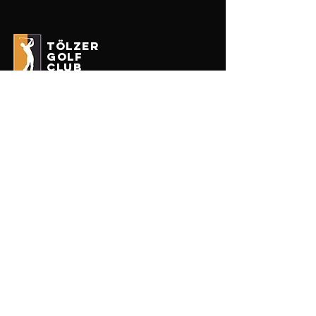
tölzer
golf
club
Impressum
Datenschutz
Erhalten Sie unseren Newsletter
Enter your email here
Anmelden