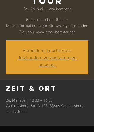
Tour
So., 26. Mai
  |  
Wackersberg
Golfturnier über 18 Loch.
Mehr Informationen zur Strawberry Tour finden
Sie unter www.strawberrytour.de
Anmeldung geschlossen
Jetzt andere Veranstaltungen
ansehen
Zeit & Ort
26. Mai 2024, 10:00 – 16:00
Wackersberg, Straß 128, 83646 Wackersberg,
Deutschland