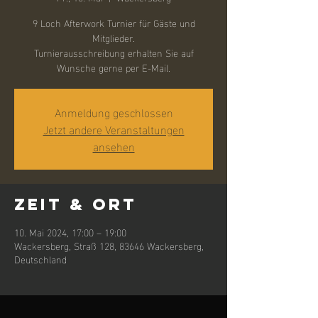
9 Loch Afterwork Turnier für Gäste und
Mitglieder.
Turnierausschreibung erhalten Sie auf
Wunsche gerne per E-Mail.
Anmeldung geschlossen
Jetzt andere Veranstaltungen
ansehen
Zeit & Ort
10. Mai 2024, 17:00 – 19:00
Wackersberg, Straß 128, 83646 Wackersberg,
Deutschland