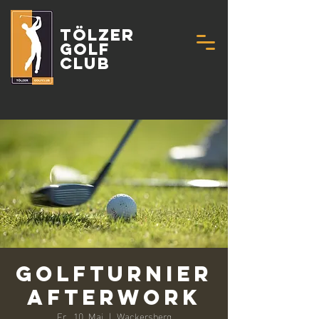
Tölzer
Golf
Club
Golfturnier
Afterwork
Fr., 10. Mai
  |  
Wackersberg