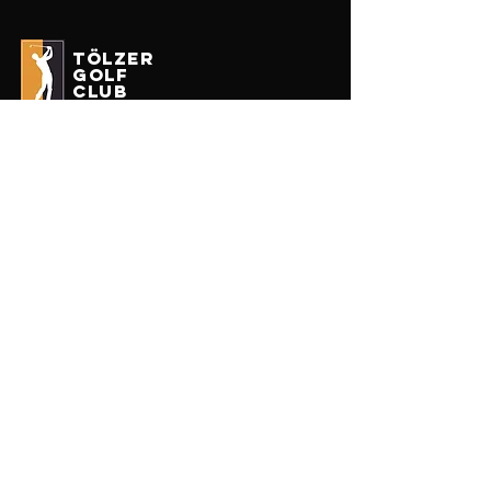
tölzer
golf
club
Impressum
Datenschutz
Erhalten Sie unseren Newsletter
Enter your email here
Anmelden