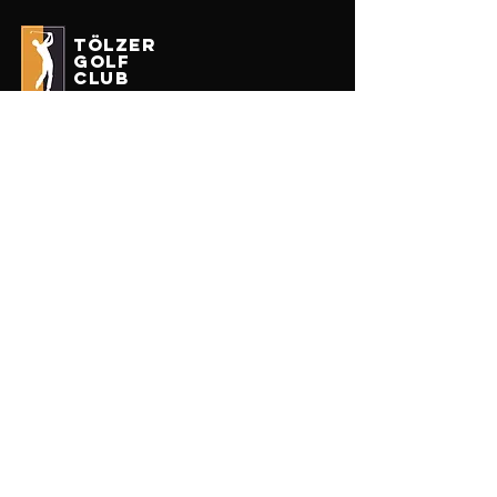
tölzer
golf
club
Impressum
Datenschutz
Erhalten Sie unseren Newsletter
Enter your email here
Anmelden