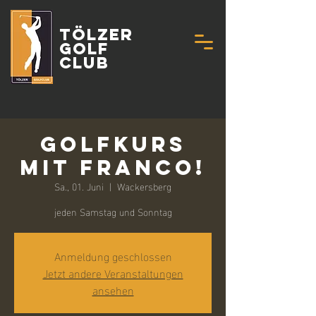
Tölzer
Golf
Club
Golfkurs
mit Franco!
Sa., 01. Juni
  |  
Wackersberg
jeden Samstag und Sonntag
Anmeldung geschlossen
Jetzt andere Veranstaltungen
ansehen