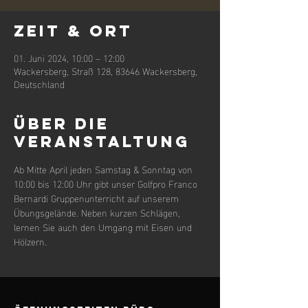
Zeit & Ort
01. Juni 2024, 10:00 – 12:00
Wackersberg, Straß 128, 83646 Wackersberg,
Deutschland
Über die
Veranstaltung
Ab Mitte April jeden Samstag & Sonntag von 
10:00 bis 12:00 Uhr gibt unser Golfpro Franco 
Bernardi Gruppenunterricht auf unserem 
Übungsgelände. Neben kurzen Schlägen, 
lernen Sie auch den Umgang mit Eisen und 
Hölzern.