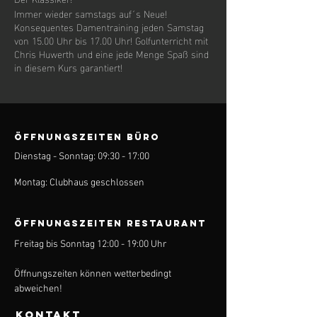
Immer wieder samstags auf´s Neue!
Konsequentes Damentraining jeden Samstag
von 15.00 Uhr bis 17.00 Uhr! Golfunterricht mit
Chris Huwerth und eine jede Menge Spaß sind
in diesem Kurs garantiert!
ÖFFNUNGSZEITEN BÜRO
Dienstag - Sonntag: 09:30 - 17:00
Montag: Clubhaus geschlossen
ÖFFNUNGSZEITEN Restaurant
Freitag bis Sonntag 12:00 - 19:00 Uhr
Öffnungszeiten können wetterbedingt
abweichen!
KONTAKT