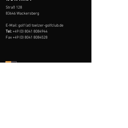
Straß 128
83646 Wackersberg
E-Mail: golf (at) toelzer-golfclub.de
Tel:
+49 (0) 8041 8084944
Fax
+49 (0) 8041 8084528
tölzer
golf
club
Impressum
Datenschutz