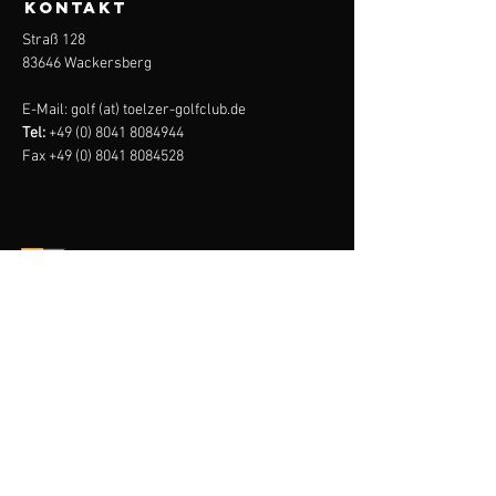
KONTAKT
Straß 128
83646 Wackersberg
E-Mail: golf (at) toelzer-golfclub.de
Tel:
+49 (0) 8041 8084944
Fax
+49 (0) 8041 8084528
tölzer
golf
club
Impressum
Datenschutz