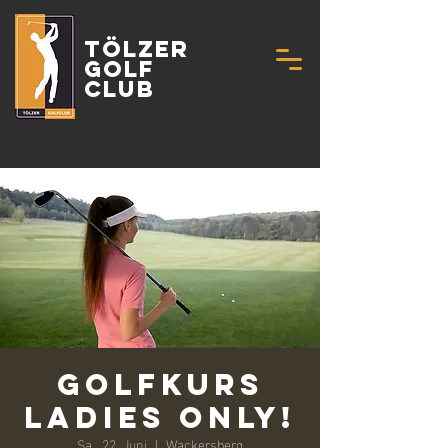
Tölzer
Golf
Club
Golfkurs
Ladies Only!
Sa., 22. Juni
  |  
Wackersberg