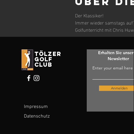
Über di
Der Klassiker! 
Immer wieder samstags auf´s
Golfunterricht mit Chris Huw
Erhalten Sie unse
tölzer
golf
Newsletter
club
Enter your email here
Anmelden
Impressum
Datenschutz