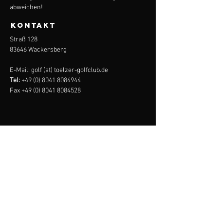
abweichen!
KONTAKT
Straß 128
83646 Wackersberg
E-Mail: golf (at) toelzer-golfclub.de
Tel:
+49 (0) 8041 8084944
Fax
+49 (0) 8041 8084528
tölzer
golf
club
Impressum