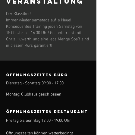
Veranstaltung
Der Klassiker! 
Immer wieder samstags auf´s Neue! 
Konsequentes Training jeden Samstag von 
15.00 Uhr bis 16.30 Uhr! Golfunterricht mit 
Chris Huwerth und eine jede Menge Spaß sind 
in diesem Kurs garantiert!
ÖFFNUNGSZEITEN BÜRO
Dienstag - Sonntag: 09:30 - 17:00
Montag: Clubhaus geschlossen
ÖFFNUNGSZEITEN Restaurant
Freitag bis Sonntag 12:00 - 19:00 Uhr
Öffnungszeiten können wetterbedingt