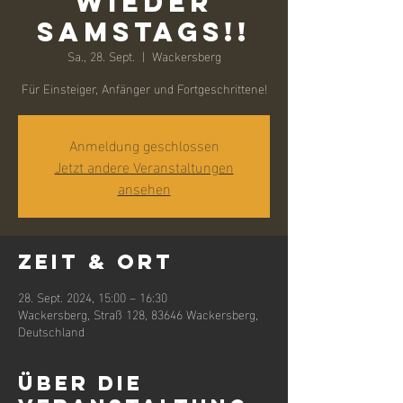
wieder
samstags!!
Sa., 28. Sept.
  |  
Wackersberg
Für Einsteiger, Anfänger und Fortgeschrittene!
Anmeldung geschlossen
Jetzt andere Veranstaltungen
ansehen
Zeit & Ort
28. Sept. 2024, 15:00 – 16:30
Wackersberg, Straß 128, 83646 Wackersberg,
Deutschland
Über die