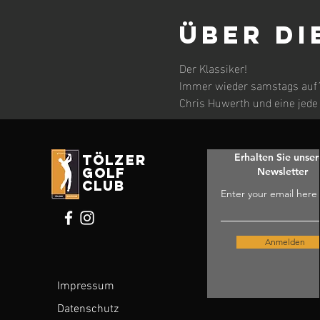
Über di
Der Klassiker! 
Immer wieder samstags auf´s
Chris Huwerth und eine jede
Erhalten Sie unse
tölzer
golf
Newsletter
club
Enter your email here
Anmelden
Impressum
Datenschutz