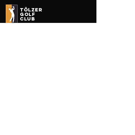
tölzer
golf
club
Impressum
Datenschutz
Erhalten Sie unseren Newsletter
Enter your email here
Anmelden