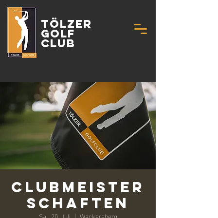
Tölzer
Golf
Club
Clubmeister
schaften
Sa., 20. Juli
  |  
Wackersberg