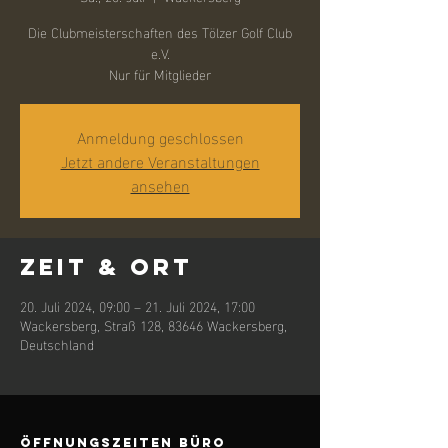
Die Clubmeisterschaften des Tölzer Golf Club
e.V.
Nur für Mitglieder
Anmeldung geschlossen
Jetzt andere Veranstaltungen
ansehen
Zeit & Ort
20. Juli 2024, 09:00 – 21. Juli 2024, 17:00
Wackersberg, Straß 128, 83646 Wackersberg,
Deutschland
ÖFFNUNGSZEITEN BÜRO