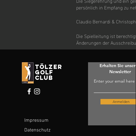
Die Siegerehrung und ein ge
persönlich in Empfang zu neh
Claudio Bernardi & Christop
Die Spielleitung ist berecht
Änderungen der Ausschreib
Erhalten Sie unse
tölzer
golf
Newsletter
club
Enter your email here
Anmelden
Impressum
Datenschutz