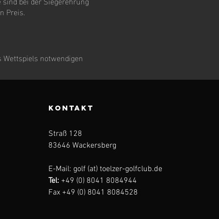
 sind bei der Siegerehrung
n Preis.
es Wettspiels notwendigen
KONTAKT
Straß 128
83646 Wackersberg
E-Mail: golf (at) toelzer-golfclub.de
Tel:
+49 (0) 8041 8084944
Fax +49 (0) 8041 8084528