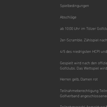
Spielbedingungen
Abschläge
ab 10:00 Uhr im Tölzer Golfclu
2er-Scramble. Zählspiel nach
4/5 des niedrigsten HCPI und
Gespielt wird nach den offizi
Golfclubs. Das Wettspiel wi
Herren gelb, Damen rot
Teilnahmeberechtigung Teiln
Golfverband angeschlossenen
Teilnehmerzahl Anmeldung M