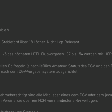
b e.V.
 Stableford über 18 Löcher. Nicht Hcp-Relevant
 1/5 des höchsten HCPI. Clubvorgaben -37 bis -54 werden mit HCPI
ellen Golfregeln (einschließlich Amateur-Statut) des DGV und den 
rd nach dem DGV-Vorgabensystem ausgerichtet.
ahmeberechtigt sind alle Mitglieder eines dem DGV oder dem jewe
 Vereins, die über ein HCPI von mindestens -54 verfügen.
eldeschluss Startgeld