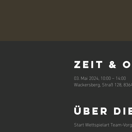
Zeit & 
03. Mai 2024, 10:00 – 14:00
Wackersberg, Straß 128, 836
Über di
Start Wettspielart Team-Vor