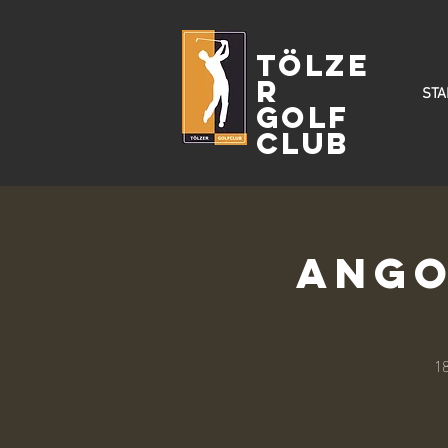
Tölze
r
STA
Golf
Club
Ango
18