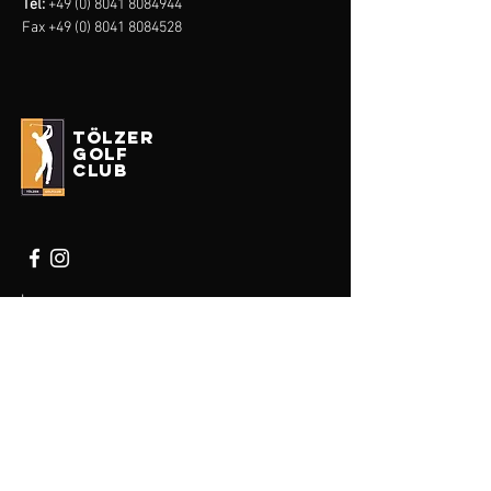
Tel:
+49 (0) 8041 8084944
Fax
+49 (0) 8041 8084528
tölzer
golf
club
Impressum
Datenschutz
Erhalten Sie unseren Newsletter
Enter your email here