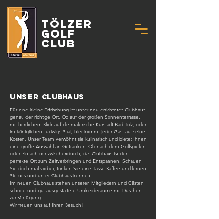
Tölzer
Golf
Club
Unser
Clubhaus
Für eine kleine Erfrischung ist unser neu errichtetes Clubhaus
genau der richtige Ort. Ob auf der großen Sonnenterrasse,
mit herrlichem Blick auf die malerische Kurstadt Bad Tölz, oder
im königlichen Ludwigs Saal, hier kommt jeder Gast auf seine
Kosten. Unser Team verwöhnt sie kulinarisch und bietet Ihnen
eine große Auswahl an Getränken. Ob nach dem Golfspielen
oder einfach nur zwischendurch, das Clubhaus ist der
perfekte Ort zum Zeitverbringen und Entspannen. Schauen
Sie doch mal vorbei, trinken Sie eine Tasse Kaffee und lernen
Sie uns und unser Clubhaus kennen.
Im neuen Clubhaus stehen unseren Mitgliedern und Gästen
schöne und gut ausgestattete Umkleideräume mit Duschen
zur Verfügung.
Wir freuen uns auf Ihren Besuch!