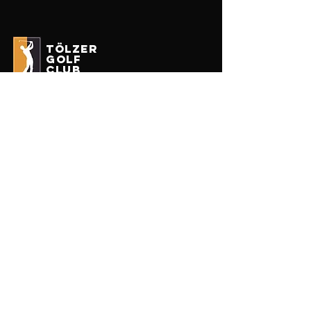
tölzer
golf
club
Impressum
Datenschutz
Erhalten Sie unseren Newsletter
Enter your email here
Anmelden