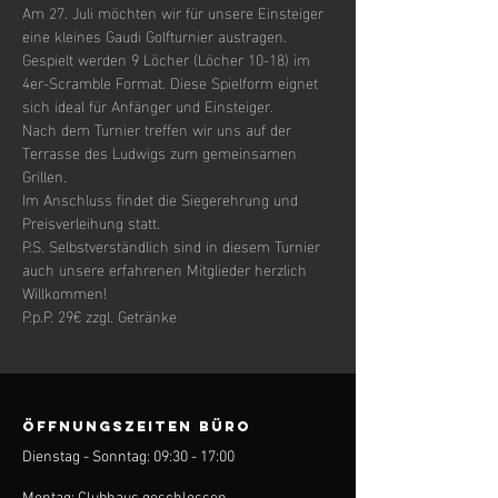
Am 27. Juli möchten wir für unsere Einsteiger 
eine kleines Gaudi Golfturnier austragen.
Gespielt werden 9 Löcher (Löcher 10-18) im 
4er-Scramble Format. Diese Spielform eignet 
sich ideal für Anfänger und Einsteiger.
Nach dem Turnier treffen wir uns auf der 
Terrasse des Ludwigs zum gemeinsamen 
Grillen.
Im Anschluss findet die Siegerehrung und 
Preisverleihung statt.
P.S. Selbstverständlich sind in diesem Turnier 
auch unsere erfahrenen Mitglieder herzlich 
Willkommen!
P.p.P. 29€ zzgl. Getränke
ÖFFNUNGSZEITEN BÜRO
Dienstag - Sonntag: 09:30 - 17:00